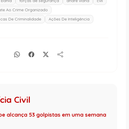
a bahia
forças de segurança
andré viana
cvli
te Ao Crime Organizado
ticas De Criminalidade
Ações De Inteligência
ia Civil
pe alcança 53 golpistas em uma semana