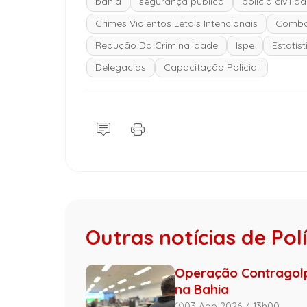
bahia
segurança pública
polícia civil d
Crimes Violentos Letais Intencionais
Comba
Redução Da Criminalidade
Ispe
Estatís
Delegacias
Capacitação Policial
Outras notícias de Políc
Operação Contragol
na Bahia
03 Ago 2026 / 13h00