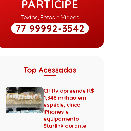
PARTICIPE
Textos, Fotos e Vídeos
77 99992-3542
Top Acessadas
CIPRv apreende R$
1,348 milhão em
espécie, cinco
iPhones e
equipamento
Starlink durante