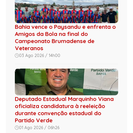
Bahia vence o Paysandu e enfrenta o
Amigos da Bola na final do
Campeonato Brumadense de
Veteranos
03 Ago 2026 / 14h00
Deputado Estadual Marquinho Viana
oficializa candidatura à reeleição
durante convenção estadual do
Partido Verde
01 Ago 2026 / 06h26