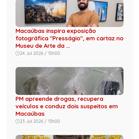
Macaúbas inspira exposição
fotográfica "Presságio", em cartaz no
Museu de Arte da ...
24 Jul 2026 / 15h00
PM apreende drogas, recupera
veículos e conduz dois suspeitos em
Macaúbas
23 Jul 2026 / 13h00