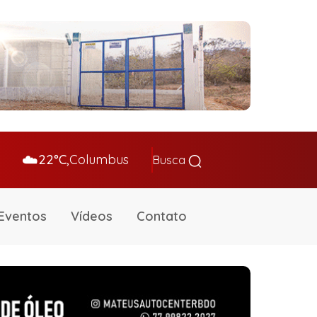
☁️
22°C,
Columbus
Busca
Eventos
Vídeos
Contato