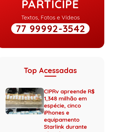
PARTICIPE
Textos, Fotos e Vídeos
77 99992-3542
Top Acessadas
CIPRv apreende R$
1,348 milhão em
espécie, cinco
iPhones e
equipamento
Starlink durante