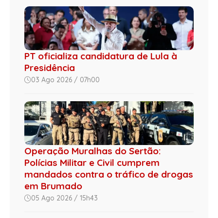
PT oficializa candidatura de Lula à
Presidência
03 Ago 2026 / 07h00
Operação Muralhas do Sertão:
Polícias Militar e Civil cumprem
mandados contra o tráfico de drogas
em Brumado
05 Ago 2026 / 15h43