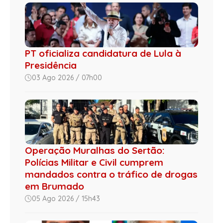
PT oficializa candidatura de Lula à
Presidência
03 Ago 2026 / 07h00
Operação Muralhas do Sertão:
Polícias Militar e Civil cumprem
mandados contra o tráfico de drogas
em Brumado
05 Ago 2026 / 15h43