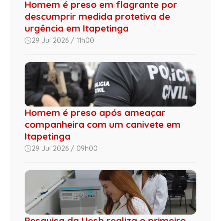
Homem é preso em flagrante por
descumprir medida protetiva de
urgência em Itapetinga
29 Jul 2026 / 11h00
Homem é preso após ameaçar
companheira com um canivete em
Itapetinga
29 Jul 2026 / 09h00
Pesquisa da Uesb realiza o primeiro