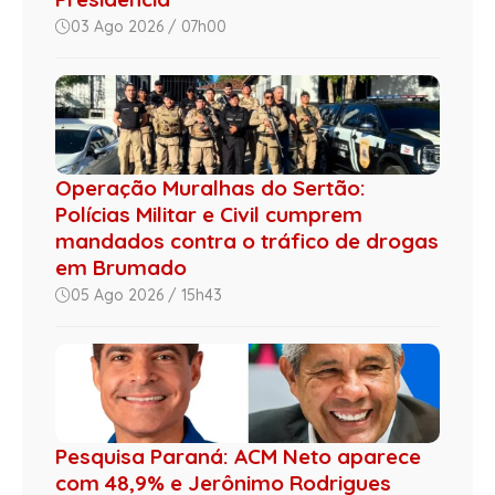
03 Ago 2026 / 07h00
Operação Muralhas do Sertão:
Polícias Militar e Civil cumprem
mandados contra o tráfico de drogas
em Brumado
05 Ago 2026 / 15h43
Pesquisa Paraná: ACM Neto aparece
com 48,9% e Jerônimo Rodrigues