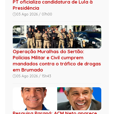
PT oficializa candidatura de Lula à
Presidência
03 Ago 2026 / 07h00
Operação Muralhas do Sertão:
Polícias Militar e Civil cumprem
mandados contra o tráfico de drogas
em Brumado
05 Ago 2026 / 15h43
Pesquisa Paraná: ACM Neto aparece