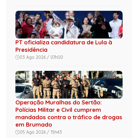
PT oficializa candidatura de Lula à
Presidência
03 Ago 2026 / 07h00
Operação Muralhas do Sertão:
Polícias Militar e Civil cumprem
mandados contra o tráfico de drogas
em Brumado
05 Ago 2026 / 15h43