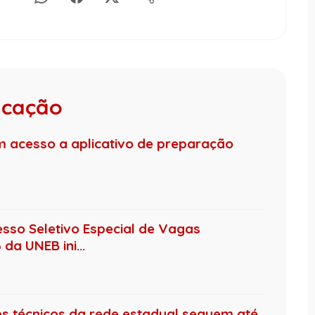
ucação
m acesso a aplicativo de preparação
esso Seletivo Especial de Vagas
a UNEB ini...
os técnicos da rede estadual seguem até