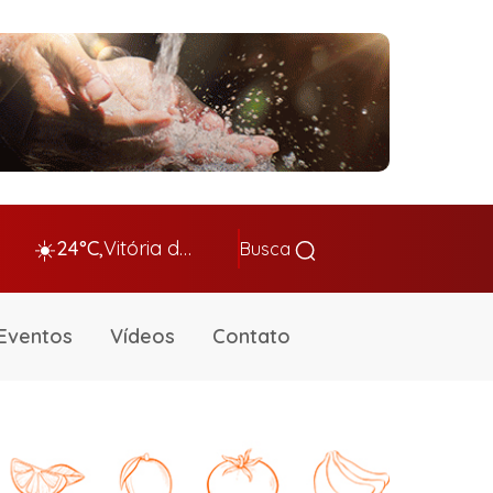
☀️
24°C,
Vitória da Conq…
Busca
Eventos
Vídeos
Contato