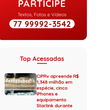
PARTICIPE
Textos, Fotos e Vídeos
77 99992-3542
Top Acessadas
CIPRv apreende R$
1,348 milhão em
espécie, cinco
iPhones e
equipamento
Starlink durante