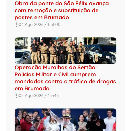
Obra da ponte do São Félix avança
com remoção e substituição de
postes em Brumado
04 Ago 2026 / 05h00
Operação Muralhas do Sertão:
Polícias Militar e Civil cumprem
mandados contra o tráfico de drogas
em Brumado
05 Ago 2026 / 15h43