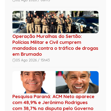
Operação Muralhas do Sertão:
Polícias Militar e Civil cumprem
mandados contra o tráfico de drogas
em Brumado
05 Ago 2026 / 15h43
Pesquisa Paraná: ACM Neto aparece
com 48,9% e Jerônimo Rodrigues
com 38,7% na disputa pelo Governo