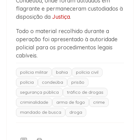
Condeúba, onde foram autuados em
flagrante e permaneceram custodiados à
disposição da
Justiça
.
Todo o material recolhido durante a
operação foi apresentado à autoridade
policial para os procedimentos legais
cabíveis.
polícia militar
bahia
polícia civil
polícia
condeúba
prisão
segurança pública
tráfico de drogas
criminalidade
arma de fogo
crime
mandado de busca
droga