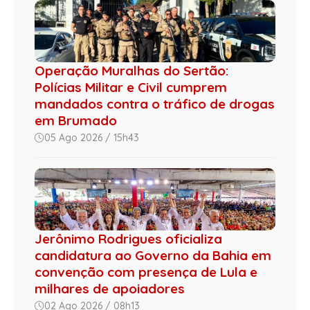
Operação Muralhas do Sertão:
Polícias Militar e Civil cumprem
mandados contra o tráfico de drogas
em Brumado
05 Ago 2026 / 15h43
Jerônimo Rodrigues oficializa
candidatura ao Governo da Bahia em
convenção com presença de Lula e
milhares de apoiadores
02 Ago 2026 / 08h13