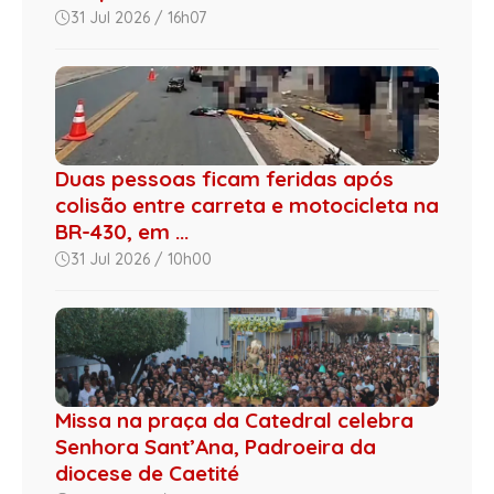
31 Jul 2026 / 16h07
Duas pessoas ficam feridas após
colisão entre carreta e motocicleta na
BR-430, em ...
31 Jul 2026 / 10h00
Missa na praça da Catedral celebra
Senhora Sant’Ana, Padroeira da
diocese de Caetité