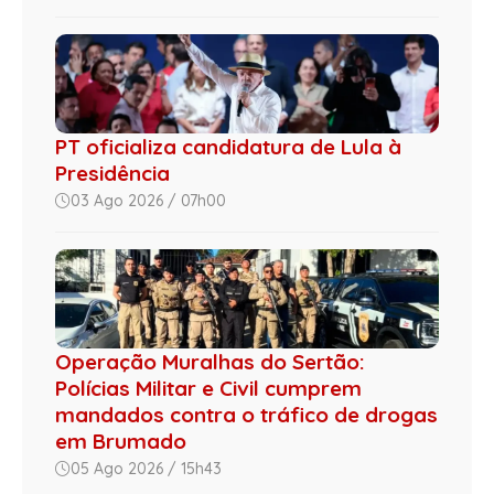
PT oficializa candidatura de Lula à
Presidência
03 Ago 2026 / 07h00
Operação Muralhas do Sertão:
Polícias Militar e Civil cumprem
mandados contra o tráfico de drogas
em Brumado
05 Ago 2026 / 15h43