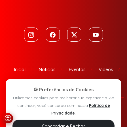
Inicial
Notícias
Eventos
Vídeos
Contato
🍪 Preferências de Cookies
Utilizamos cookies para melhorar sua experiência. Ao
continuar, você concorda com nossa
Política de
Política de Privacidade
Privacidade
.
Agora Sudoeste © 2026 - Todos os direitos reservados.
Concordar e Fechar