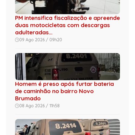
PM intensifica fiscalização e apreende
duas motocicletas com descargas
adulteradas...
09 Ago 2026 / 09h20
Homem é preso após furtar bateria
de caminhão no bairro Novo
Brumado
08 Ago 2026 / 11h58