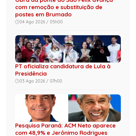
com remoção e substituição de
postes em Brumado
04 Ago 2026 / 05h00
PT oficializa candidatura de Lula à
Presidência
03 Ago 2026 / 07h00
Pesquisa Paraná: ACM Neto aparece
com 48,9% e Jerônimo Rodrigues