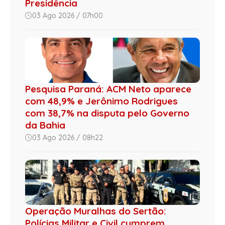
Presidência
03 Ago 2026 / 07h00
Pesquisa Paraná: ACM Neto aparece
com 48,9% e Jerônimo Rodrigues
com 38,7% na disputa pelo Governo
da Bahia
03 Ago 2026 / 08h22
Operação Muralhas do Sertão:
Polícias Militar e Civil cumprem