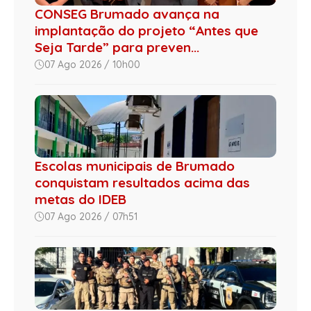
CONSEG Brumado avança na
implantação do projeto “Antes que
Seja Tarde” para preven...
07 Ago 2026 / 10h00
Escolas municipais de Brumado
conquistam resultados acima das
metas do IDEB
07 Ago 2026 / 07h51