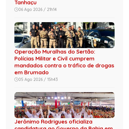
Tanhaçu
06 Ago 2026 / 21h14
Operação Muralhas do Sertão:
Polícias Militar e Civil cumprem
mandados contra o tráfico de drogas
em Brumado
05 Ago 2026 / 15h43
Jerônimo Rodrigues oficializa
candidatura ao Governo da Bahia em