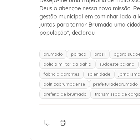
Desejo-lhe uma trajetória de muito s
Deus o abençoe nessa nova missão. R
gestão municipal em caminhar lado a l
juntos para tornar Brumado uma cidad
população”, declarou.
brumado
política
brasil
agora sudoe
polícia militar da bahia
sudoeste baiano
fabrício abrantes
solenidade
jornalism
políticabrumadense
prefeituradebrumado
prefeito de brumado
transmissão de carg