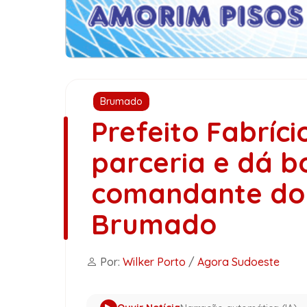
Brumado
Prefeito Fabríc
parceria e dá b
comandante do
Brumado
Por:
Wilker Porto
/
Agora Sudoeste