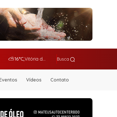
⛅
16°C,
Vitória da Conq…
Busca
Eventos
Vídeos
Contato