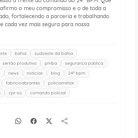
ucesso à frente do comando do 24º BPM. Que
eafirmo o meu compromisso e o de toda a
ado, fortalecendo a parceria e trabalhando
e cada vez mais segura para nossa
ste
bahia
sudoeste da bahia
sertão produtivo
pmba
segurança pública
o
news
notícias
blog
24º bpm
fabrícioabrantes
políciamilitar
o
cpr-so
comando policial