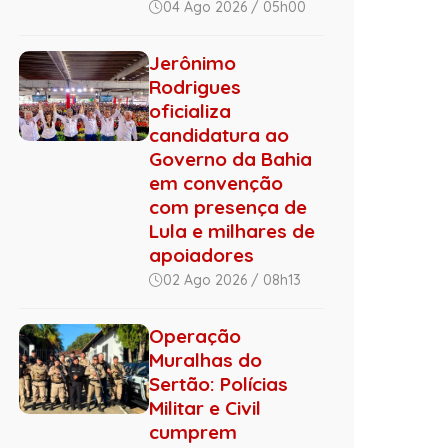
04 Ago 2026 / 05h00
Jerônimo
Rodrigues
oficializa
candidatura ao
Governo da Bahia
em convenção
com presença de
Lula e milhares de
apoiadores
02 Ago 2026 / 08h13
Operação
Muralhas do
Sertão: Polícias
Militar e Civil
cumprem