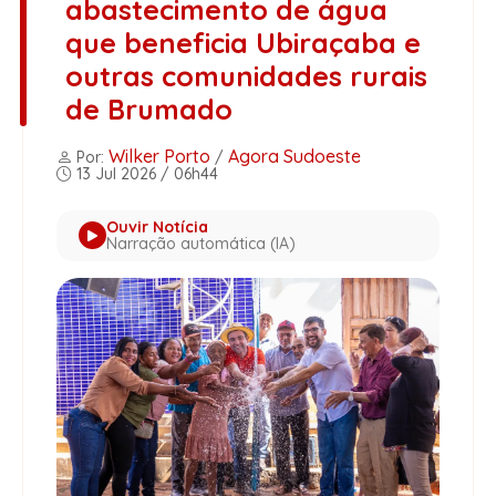
abastecimento de água
que beneficia Ubiraçaba e
outras comunidades rurais
de Brumado
Wilker Porto
Agora Sudoeste
Por:
/
13 Jul 2026 / 06h44
Ouvir Notícia
Narração automática (IA)