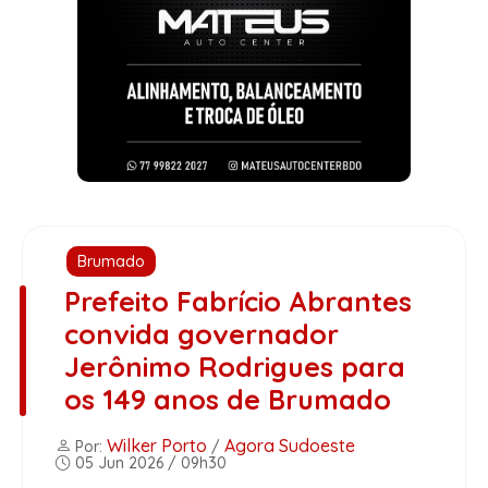
Brumado
Prefeito Fabrício Abrantes
convida governador
Jerônimo Rodrigues para
os 149 anos de Brumado
Wilker Porto
Agora Sudoeste
Por:
/
05 Jun 2026 / 09h30