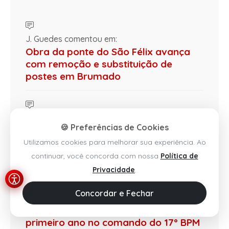
J. Guedes comentou em:
Obra da ponte do São Félix avança
com remoção e substituição de
postes em Brumado
Kayran de Albuquerque comentou em:
🍪 Preferências de Cookies
SMTT inicia modernização e
ampliação da sinalização semafórica
Utilizamos cookies para melhorar sua experiência. Ao
em Brumado
continuar, você concorda com nossa
Política de
Privacidade
.
Concordar e Fechar
Ericelio comentou em:
Tenente-Coronel Gilmara celebra
primeiro ano no comando do 17º BPM