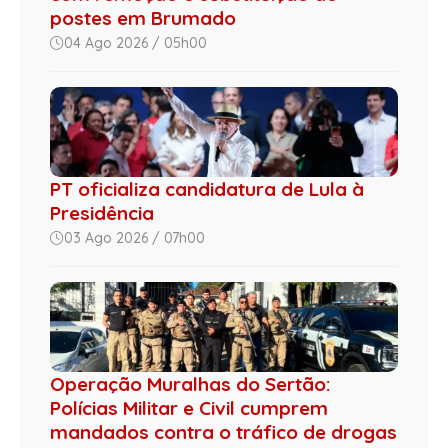
postes em Brumado
04 Ago 2026 / 05h00
PT oficializa candidatura de Lula à
Presidência
03 Ago 2026 / 07h00
Operação Muralhas do Sertão:
Polícias Militar e Civil cumprem
mandados contra o tráfico de drogas