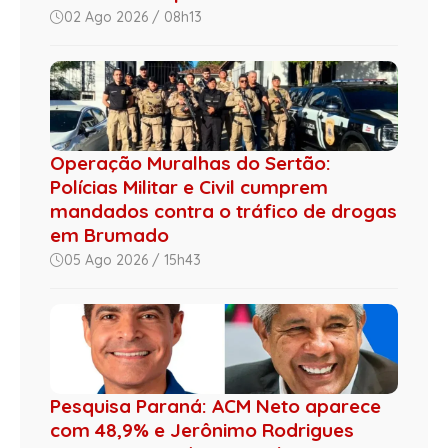
02 Ago 2026 / 08h13
Operação Muralhas do Sertão:
Polícias Militar e Civil cumprem
mandados contra o tráfico de drogas
em Brumado
05 Ago 2026 / 15h43
Pesquisa Paraná: ACM Neto aparece
com 48,9% e Jerônimo Rodrigues