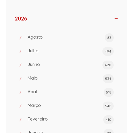
2026
Agosto
83
Julho
494
Junho
420
Maio
534
Abril
518
Março
548
Fevereiro
410
Janeiro