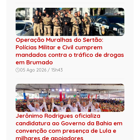
Operação Muralhas do Sertão:
Polícias Militar e Civil cumprem
mandados contra o tráfico de drogas
em Brumado
05 Ago 2026 / 15h43
Jerônimo Rodrigues oficializa
candidatura ao Governo da Bahia em
convenção com presença de Lula e
milhares de apoiadores