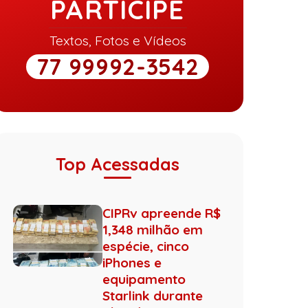
PARTICIPE
Textos, Fotos e Vídeos
77 99992-3542
Top Acessadas
CIPRv apreende R$
1,348 milhão em
espécie, cinco
iPhones e
equipamento
Starlink durante