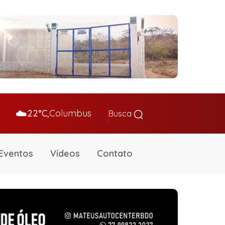
☁️
22°C,
Columbus
Busca
Eventos
Vídeos
Contato