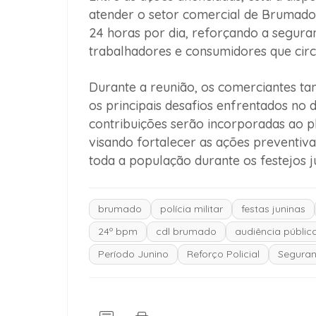
atender o setor comercial de Brumado.
24 horas por dia, reforçando a segura
trabalhadores e consumidores que circ
Durante a reunião, os comerciantes 
os principais desafios enfrentados no 
contribuições serão incorporadas ao p
visando fortalecer as ações preventiv
toda a população durante os festejos j
brumado
polícia militar
festas juninas
24º bpm
cdl brumado
audiência públic
Período Junino
Reforço Policial
Seguran