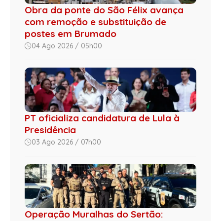
Obra da ponte do São Félix avança
com remoção e substituição de
postes em Brumado
04 Ago 2026 / 05h00
PT oficializa candidatura de Lula à
Presidência
03 Ago 2026 / 07h00
Operação Muralhas do Sertão: