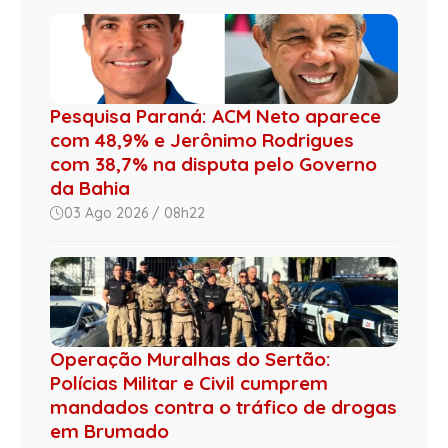
Pesquisa Paraná: ACM Neto aparece
com 48,9% e Jerônimo Rodrigues
com 38,7% na disputa pelo Governo
da Bahia
03 Ago 2026 / 08h22
Operação Muralhas do Sertão:
Polícias Militar e Civil cumprem
mandados contra o tráfico de drogas
em Brumado