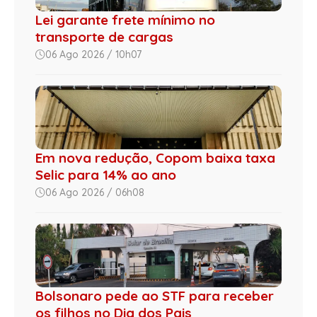
Lei garante frete mínimo no
transporte de cargas
06 Ago 2026 / 10h07
Em nova redução, Copom baixa taxa
Selic para 14% ao ano
06 Ago 2026 / 06h08
Bolsonaro pede ao STF para receber
os filhos no Dia dos Pais