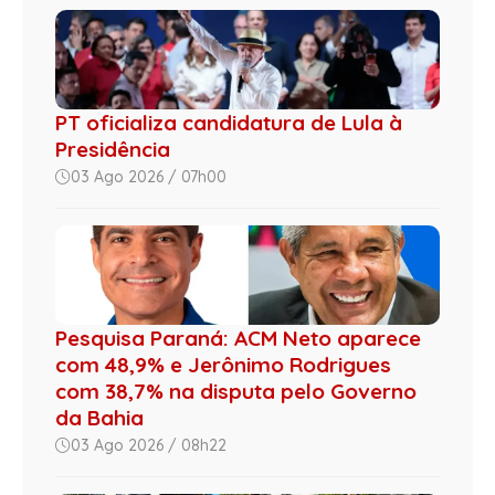
PT oficializa candidatura de Lula à
Presidência
03 Ago 2026 / 07h00
Pesquisa Paraná: ACM Neto aparece
com 48,9% e Jerônimo Rodrigues
com 38,7% na disputa pelo Governo
da Bahia
03 Ago 2026 / 08h22