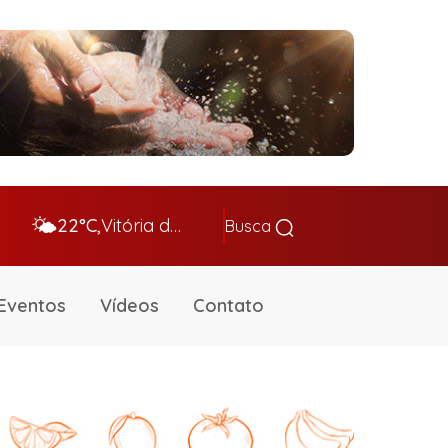
🌤️
22°C,
Vitória da Conq…
Busca
Eventos
Vídeos
Contato