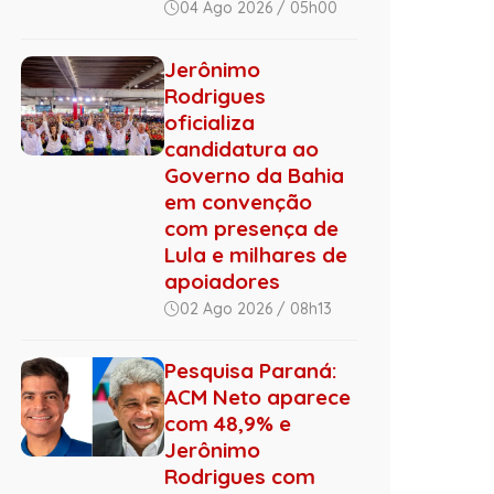
04 Ago 2026 / 05h00
Jerônimo
Rodrigues
oficializa
candidatura ao
Governo da Bahia
em convenção
com presença de
Lula e milhares de
apoiadores
02 Ago 2026 / 08h13
Pesquisa Paraná:
ACM Neto aparece
com 48,9% e
Jerônimo
Rodrigues com