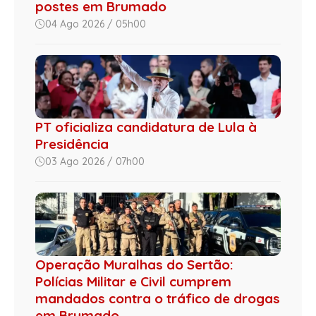
postes em Brumado
04 Ago 2026 / 05h00
PT oficializa candidatura de Lula à
Presidência
03 Ago 2026 / 07h00
Operação Muralhas do Sertão:
Polícias Militar e Civil cumprem
mandados contra o tráfico de drogas
em Brumado