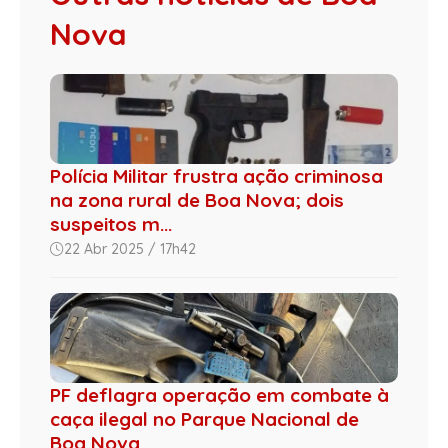
Nova
Polícia Militar frustra ação criminosa
na zona rural de Boa Nova; dois
suspeitos m...
22 Abr 2025 / 17h42
PF deflagra operação em combate à
caça ilegal no Parque Nacional de
Boa Nova