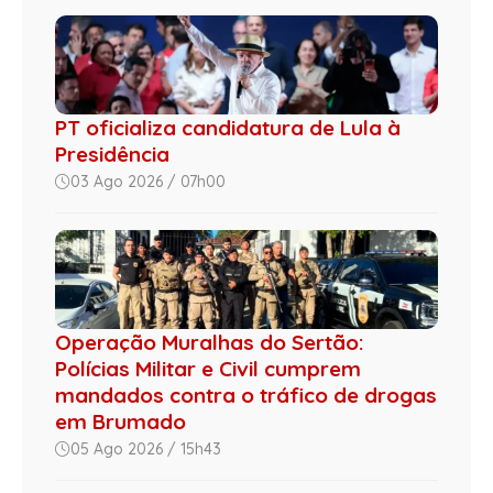
PT oficializa candidatura de Lula à
Presidência
03 Ago 2026 / 07h00
Operação Muralhas do Sertão:
Polícias Militar e Civil cumprem
mandados contra o tráfico de drogas
em Brumado
05 Ago 2026 / 15h43