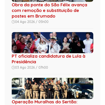
Obra da ponte do São Félix avança
com remoção e substituição de
postes em Brumado
04 Ago 2026 / 05h00
PT oficializa candidatura de Lula à
Presidência
03 Ago 2026 / 07h00
Operação Muralhas do Sertão: