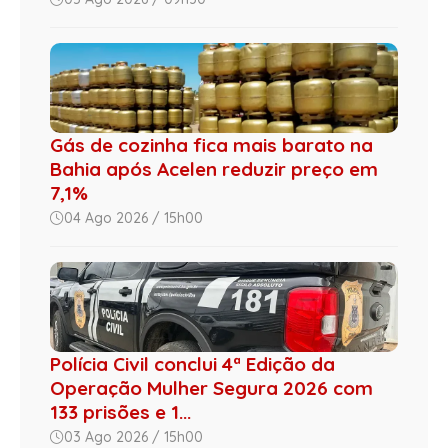
Gás de cozinha fica mais barato na
Bahia após Acelen reduzir preço em
7,1%
04 Ago 2026 / 15h00
Polícia Civil conclui 4ª Edição da
Operação Mulher Segura 2026 com
133 prisões e 1...
03 Ago 2026 / 15h00