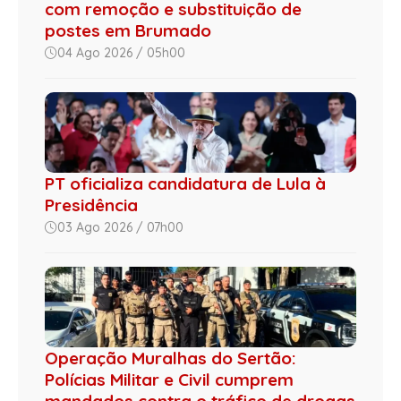
com remoção e substituição de
postes em Brumado
04 Ago 2026 / 05h00
PT oficializa candidatura de Lula à
Presidência
03 Ago 2026 / 07h00
Operação Muralhas do Sertão:
Polícias Militar e Civil cumprem