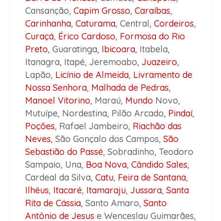
Cansanção,
Capim Grosso
,
Caraíbas
,
Carinhanha
,
Caturama
, Central,
Cordeiros
,
Curaçá
,
Érico Cardoso
,
Formosa do Rio
Preto
, Guaratinga,
Ibicoara
, Itabela,
Itanagra, Itapé, Jeremoabo,
Juazeiro
,
Lapão,
Licínio de Almeida
,
Livramento de
Nossa Senhora
,
Malhada de Pedras
,
Manoel Vitorino
, Maraú,
Mundo
Novo,
Mutuípe, Nordestina, Pilão Arcado,
Pindaí
,
Poções
, Rafael Jambeiro,
Riachão das
Neves
, São Gonçalo dos Campos,
São
Sebastião do Passé
, Sobradinho, Teodoro
Sampaio, Una,
Boa Nova
,
Cândido Sales
,
Cardeal da Silva,
Catu
,
Feira de Santana
,
Ilhéus
,
Itacaré
,
Itamaraju
,
Jussara
,
Santa
Rita de Cássia
, Santo Amaro,
Santo
Antônio de Jesus
e Wenceslau Guimarães,