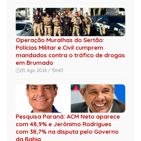
Operação Muralhas do Sertão:
Polícias Militar e Civil cumprem
mandados contra o tráfico de drogas
em Brumado
05 Ago 2026 / 15h43
Pesquisa Paraná: ACM Neto aparece
com 48,9% e Jerônimo Rodrigues
com 38,7% na disputa pelo Governo
da Bahia