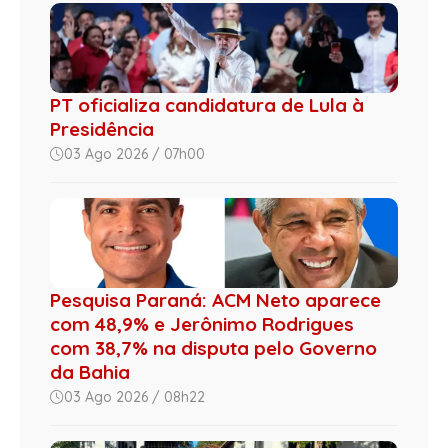
PT oficializa candidatura de Lula à
Presidência
03 Ago 2026 / 07h00
Pesquisa Paraná: ACM Neto aparece
com 48,9% e Jerônimo Rodrigues
com 38,7% na disputa pelo Governo
da Bahia
03 Ago 2026 / 08h22