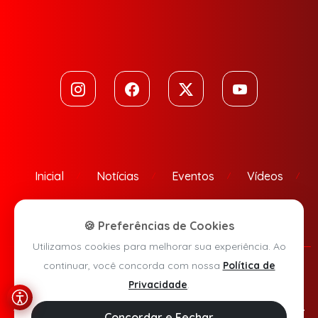
Inicial
Notícias
Eventos
Vídeos
Contato
🍪 Preferências de Cookies
Utilizamos cookies para melhorar sua experiência. Ao
continuar, você concorda com nossa
Política de
Política de Privacidade
Privacidade
.
Agora Sudoeste © 2026 - Todos os direitos reservados.
Concordar e Fechar