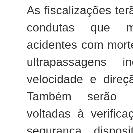
As fiscalizações ter
condutas que m
acidentes com morte
ultrapassagens i
velocidade e direç
Também serão re
voltadas à verific
segurança, dispos