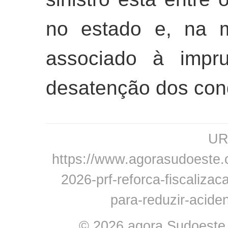
no estado e, na m
associado à impr
desatenção dos con
URL
https://www.agorasudoeste.co
2026-prf-reforca-fiscalizac
para-reduzir-acide
© 2026 agora Sudoeste -