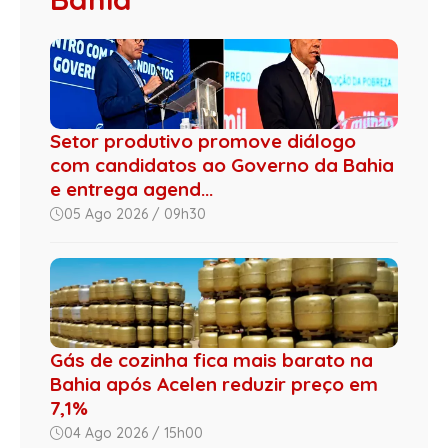
Setor produtivo promove diálogo
com candidatos ao Governo da Bahia
e entrega agend...
05 Ago 2026 / 09h30
Gás de cozinha fica mais barato na
Bahia após Acelen reduzir preço em
7,1%
04 Ago 2026 / 15h00