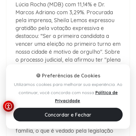
Lúcia Rocha (MDB) com 11,14% e Dr.
Marcos Adriano com 3,29%. Procurada
pela imprensa, Sheila Lemos expressou
gratidão pela votação expressiva e
destacou: “Ser a primeira candidata a
vencer uma eleição no primeiro turno em
nossa cidade é motivo de orgulho". Sobre
o processo judicial, ela afirmou ter "plena
confiança de que a decisão manterá a
escolha do povo".
Entenda a polêmica -
A
🍪 Preferências de Cookies
candidatura de Sheila Lemos foi
Utilizamos cookies para melhorar sua experiência. Ao
indeferida pelo Tribunal Regional
continuar, você concorda com nossa
Política de
Eleitoral da Bahia (TRE-BA) em setembro
Privacidade
.
de 2024, sob o entendimento de que ela e
sua mãe, Irma Lemos, somavam três
Concordar e Fechar
mandatos consecutivos na mesma
família, o que é vedado pela legislação