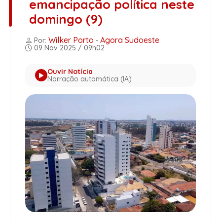
emancipação política neste
domingo (9)
Wilker Porto
Agora Sudoeste
Por:
-
09 Nov 2025 / 09h02
Ouvir Notícia
Narração automática (IA)