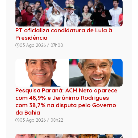
PT oficializa candidatura de Lula à
Presidência
03 Ago 2026 / 07h00
Pesquisa Paraná: ACM Neto aparece
com 48,9% e Jerônimo Rodrigues
com 38,7% na disputa pelo Governo
da Bahia
03 Ago 2026 / 08h22