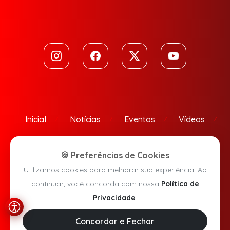
Inicial
Notícias
Eventos
Vídeos
Contato
🍪 Preferências de Cookies
Utilizamos cookies para melhorar sua experiência. Ao
continuar, você concorda com nossa
Política de
Política de Privacidade
Privacidade
.
Agora Sudoeste © 2026 - Todos os direitos reservados.
Concordar e Fechar