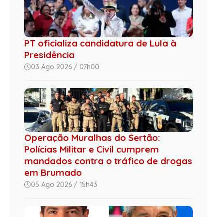
PT oficializa candidatura de Lula à
Presidência
03 Ago 2026 / 07h00
Operação Muralhas do Sertão:
Polícias Militar e Civil cumprem
mandados contra o tráfico de drogas
em Brumado
05 Ago 2026 / 15h43