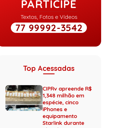
PARTICIPE
Textos, Fotos e Vídeos
77 99992-3542
Top Acessadas
CIPRv apreende R$
1,348 milhão em
espécie, cinco
iPhones e
equipamento
Starlink durante