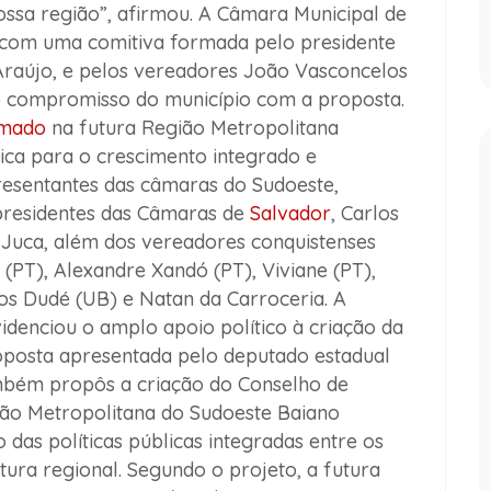
ssa região”, afirmou. A
Câmara Municipal de
com uma comitiva formada pelo presidente
Araújo
, e pelos vereadores
João Vasconcelos
o compromisso do município com a proposta.
mado
na futura Região Metropolitana
ica para o crescimento integrado e
resentantes das câmaras do Sudoeste,
presidentes das Câmaras de
Salvador
, Carlos
r Juca, além dos vereadores conquistenses
(PT), Alexandre Xandó (PT), Viviane (PT),
los Dudé (UB) e Natan da Carroceria. A
denciou o amplo apoio político à criação da
oposta apresentada pelo deputado estadual
mbém propôs a criação do Conselho de
ão Metropolitana do Sudoeste Baiano
 das políticas públicas integradas entre os
ura regional. Segundo o projeto, a futura