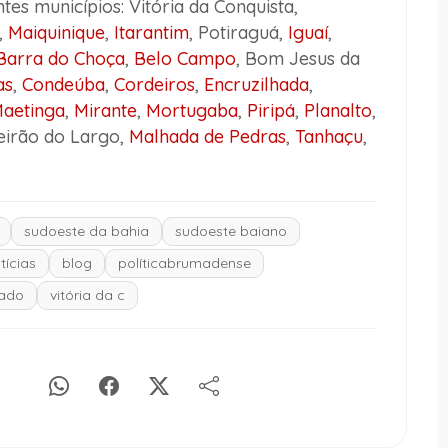
tes municípios: Vitória da Conquista,
,
Maiquinique
,
Itarantim
, Potiraguá,
Iguaí
,
Barra do Choça
,
Belo Campo
, Bom Jesus da
as
,
Condeúba
,
Cordeiros
,
Encruzilhada
,
aetinga
,
Mirante
,
Mortugaba
,
Piripá
,
Planalto
,
beirão do Largo,
Malhada de Pedras
,
Tanhaçu
,
sudoeste da bahia
sudoeste baiano
tícias
blog
políticabrumadense
ado
vitória da c