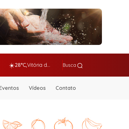
☀️
28°C,
Vitória da Conq…
Busca
Eventos
Vídeos
Contato