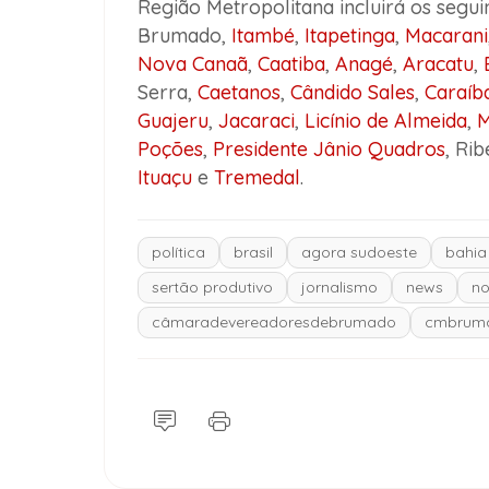
Região Metropolitana incluirá os seguin
Brumado,
Itambé
,
Itapetinga
,
Macarani
Nova Canaã
,
Caatiba
,
Anagé
,
Aracatu
,
Serra,
Caetanos
,
Cândido Sales
,
Caraíb
Guajeru
,
Jacaraci
,
Licínio de Almeida
,
M
Poções
,
Presidente Jânio Quadros
, Ri
Ituaçu
e
Tremedal
.
política
brasil
agora sudoeste
bahia
sertão produtivo
jornalismo
news
no
câmaradevereadoresdebrumado
cmbrum