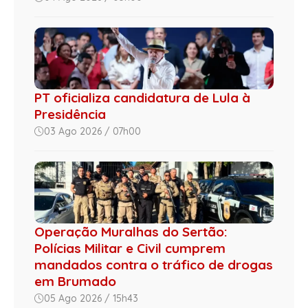
PT oficializa candidatura de Lula à
Presidência
03 Ago 2026 / 07h00
Operação Muralhas do Sertão:
Polícias Militar e Civil cumprem
mandados contra o tráfico de drogas
em Brumado
05 Ago 2026 / 15h43