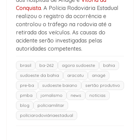
Conquista
. A Polícia Rodoviária Estadual
realizou o registro da ocorrência e
controlou o tráfego na rodovia até a
retirada dos veículos. As causas do
acidente serão investigadas pelas
autoridades competentes.
brasil
ba-262
agora sudoeste
bahia
sudoeste da bahia
aracatu
anagé
pre-ba
sudoeste baiano
sertão produtivo
pmba
jornalismo
news
notícias
blog
políciamilitar
políciarodoviáriaestadual