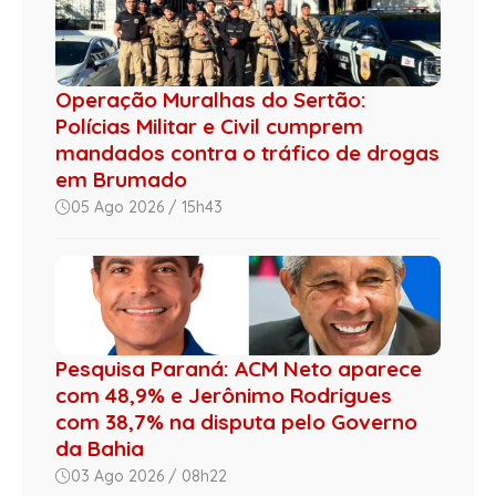
Operação Muralhas do Sertão:
Polícias Militar e Civil cumprem
mandados contra o tráfico de drogas
em Brumado
05 Ago 2026 / 15h43
Pesquisa Paraná: ACM Neto aparece
com 48,9% e Jerônimo Rodrigues
com 38,7% na disputa pelo Governo
da Bahia
03 Ago 2026 / 08h22