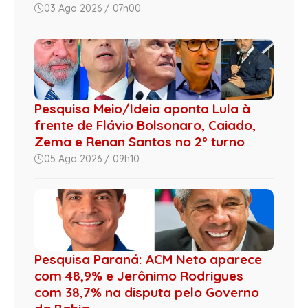
03 Ago 2026 / 07h00
Pesquisa Meio/Ideia aponta Lula à
frente de Flávio Bolsonaro, Caiado,
Zema e Renan Santos no 2º turno
05 Ago 2026 / 09h10
Pesquisa Paraná: ACM Neto aparece
com 48,9% e Jerônimo Rodrigues
com 38,7% na disputa pelo Governo