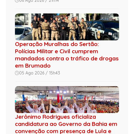
06 Ago 2026 / 21h14
Operação Muralhas do Sertão:
Polícias Militar e Civil cumprem
mandados contra o tráfico de drogas
em Brumado
05 Ago 2026 / 15h43
Jerônimo Rodrigues oficializa
candidatura ao Governo da Bahia em
convenção com presença de Lula e