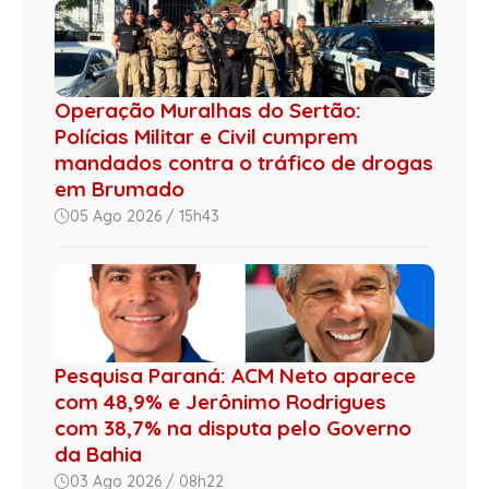
Operação Muralhas do Sertão:
Polícias Militar e Civil cumprem
mandados contra o tráfico de drogas
em Brumado
05 Ago 2026 / 15h43
Pesquisa Paraná: ACM Neto aparece
com 48,9% e Jerônimo Rodrigues
com 38,7% na disputa pelo Governo
da Bahia
03 Ago 2026 / 08h22