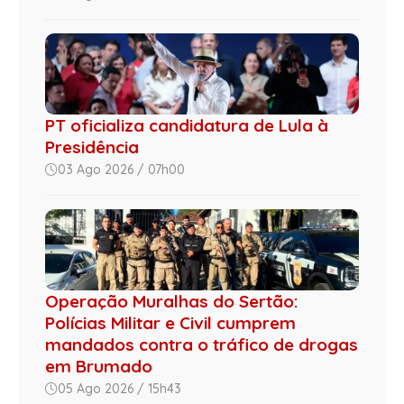
PT oficializa candidatura de Lula à
Presidência
03 Ago 2026 / 07h00
Operação Muralhas do Sertão:
Polícias Militar e Civil cumprem
mandados contra o tráfico de drogas
em Brumado
05 Ago 2026 / 15h43