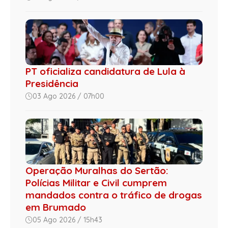
PT oficializa candidatura de Lula à
Presidência
03 Ago 2026 / 07h00
Operação Muralhas do Sertão:
Polícias Militar e Civil cumprem
mandados contra o tráfico de drogas
em Brumado
05 Ago 2026 / 15h43