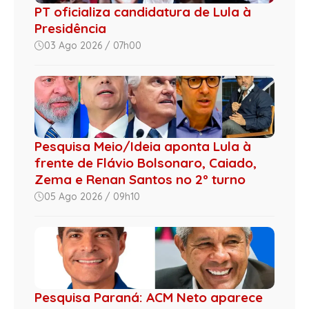
PT oficializa candidatura de Lula à
Presidência
03 Ago 2026 / 07h00
Pesquisa Meio/Ideia aponta Lula à
frente de Flávio Bolsonaro, Caiado,
Zema e Renan Santos no 2º turno
05 Ago 2026 / 09h10
Pesquisa Paraná: ACM Neto aparece