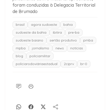
foram conduzidas à Delegacia Territorial
de Brumado
brasil
agora sudoeste
bahia
sudoeste da bahia
ibitira
pre-ba
sudoeste baiano
sertão produtivo
pmba
mpba
jornalismo
news
notícias
blog
políciamilitar
políciarodoviáriaestadual
2ciprv
br-0