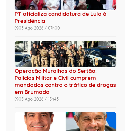
PT oficializa candidatura de Lula à
Presidência
03 Ago 2026 / 07h00
Operação Muralhas do Sertão:
Polícias Militar e Civil cumprem
mandados contra o tráfico de drogas
em Brumado
05 Ago 2026 / 15h43